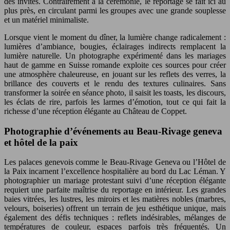
des invités. Contrairement à la cérémonie, le reportage se fait ici au
plus près, en circulant parmi les groupes avec une grande souplesse
et un matériel minimaliste.
Lorsque vient le moment du dîner, la lumière change radicalement :
lumières d’ambiance, bougies, éclairages indirects remplacent la
lumière naturelle. Un photographe expérimenté dans les mariages
haut de gamme en Suisse romande exploite ces sources pour créer
une atmosphère chaleureuse, en jouant sur les reflets des verres, la
brillance des couverts et le rendu des textures culinaires. Sans
transformer la soirée en séance photo, il saisit les toasts, les discours,
les éclats de rire, parfois les larmes d’émotion, tout ce qui fait la
richesse d’une réception élégante au Château de Coppet.
Photographie d’événements au Beau-Rivage geneva
et hôtel de la paix
Les palaces genevois comme le Beau-Rivage Geneva ou l’Hôtel de
la Paix incarnent l’excellence hospitalière au bord du Lac Léman. Y
photographier un mariage protestant suivi d’une réception élégante
requiert une parfaite maîtrise du reportage en intérieur. Les grandes
baies vitrées, les lustres, les miroirs et les matières nobles (marbres,
velours, boiseries) offrent un terrain de jeu esthétique unique, mais
également des défis techniques : reflets indésirables, mélanges de
températures de couleur, espaces parfois très fréquentés. Un