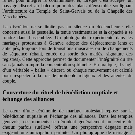
la nef pour intégrer la communauté, et, lorsque c’est accepté, un
passage discret au balcon pour des plans d’ensemble soulignant
l’architecture du Temple de Saint-Gervais ou de la Chapelle des
Macchabées.
La discrétion ne se limite pas au silence du déclencheur : elle
concerne aussi la gestuelle, la tenue vestimentaire et la capacité à se
fondre dans l’assemblée. Un photographe expérimenté dans les
mariages protestants à Genève adopte des déplacements lents et
anticipés, toujours lors de transitions musicales ou de changements
de séquence (chant, entrée ou sortie des mariés, signature des
registres). Cette approche permet de documenter l’intégralité du rite
sans jamais rompre la concentration spirituelle. En pratique, il s’agit
d’un véritable « ballet » discret, où chaque mouvement est calculé
pour respecter à la fois le protocole religieux et les attentes du
couple.
Couverture du rituel de bénédiction nuptiale et
échange des alliances
Le cœur d’une cérémonie de mariage protestant repose sur la
bénédiction nuptiale et l’échange des alliances. Dans les temples
genevois, ces moments se déroulent généralement au centre du
chœur, parfois surélevé, offrant une perspective dégagée mais
exigeant une anticipation parfaite. Un photographe de mariage à