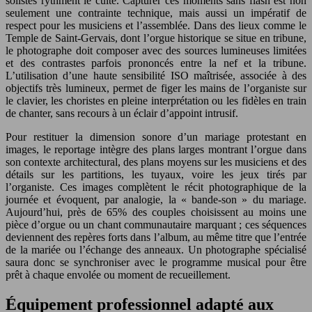
solistes rythment le culte. Capturer ces moments sans flash est non
seulement une contrainte technique, mais aussi un impératif de
respect pour les musiciens et l’assemblée. Dans des lieux comme le
Temple de Saint-Gervais, dont l’orgue historique se situe en tribune,
le photographe doit composer avec des sources lumineuses limitées
et des contrastes parfois prononcés entre la nef et la tribune.
L’utilisation d’une haute sensibilité ISO maîtrisée, associée à des
objectifs très lumineux, permet de figer les mains de l’organiste sur
le clavier, les choristes en pleine interprétation ou les fidèles en train
de chanter, sans recours à un éclair d’appoint intrusif.
Pour restituer la dimension sonore d’un mariage protestant en
images, le reportage intègre des plans larges montrant l’orgue dans
son contexte architectural, des plans moyens sur les musiciens et des
détails sur les partitions, les tuyaux, voire les jeux tirés par
l’organiste. Ces images complètent le récit photographique de la
journée et évoquent, par analogie, la « bande-son » du mariage.
Aujourd’hui, près de 65% des couples choisissent au moins une
pièce d’orgue ou un chant communautaire marquant ; ces séquences
deviennent des repères forts dans l’album, au même titre que l’entrée
de la mariée ou l’échange des anneaux. Un photographe spécialisé
saura donc se synchroniser avec le programme musical pour être
prêt à chaque envolée ou moment de recueillement.
Équipement professionnel adapté aux