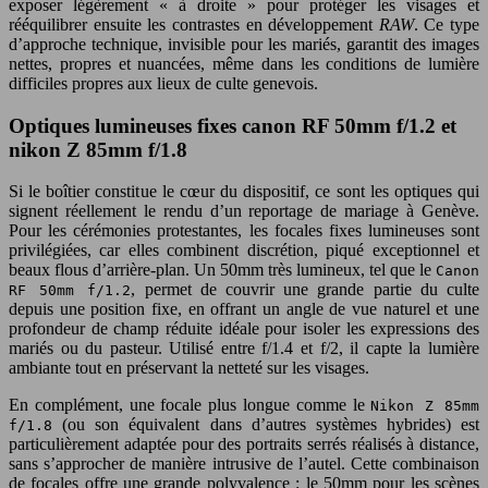
exposer légèrement « à droite » pour protéger les visages et
rééquilibrer ensuite les contrastes en développement
RAW
. Ce type
d’approche technique, invisible pour les mariés, garantit des images
nettes, propres et nuancées, même dans les conditions de lumière
difficiles propres aux lieux de culte genevois.
Optiques lumineuses fixes canon RF 50mm f/1.2 et
nikon Z 85mm f/1.8
Si le boîtier constitue le cœur du dispositif, ce sont les optiques qui
signent réellement le rendu d’un reportage de mariage à Genève.
Pour les cérémonies protestantes, les focales fixes lumineuses sont
privilégiées, car elles combinent discrétion, piqué exceptionnel et
beaux flous d’arrière-plan. Un 50mm très lumineux, tel que le
Canon
, permet de couvrir une grande partie du culte
RF 50mm f/1.2
depuis une position fixe, en offrant un angle de vue naturel et une
profondeur de champ réduite idéale pour isoler les expressions des
mariés ou du pasteur. Utilisé entre f/1.4 et f/2, il capte la lumière
ambiante tout en préservant la netteté sur les visages.
En complément, une focale plus longue comme le
Nikon Z 85mm
(ou son équivalent dans d’autres systèmes hybrides) est
f/1.8
particulièrement adaptée pour des portraits serrés réalisés à distance,
sans s’approcher de manière intrusive de l’autel. Cette combinaison
de focales offre une grande polyvalence : le 50mm pour les scènes