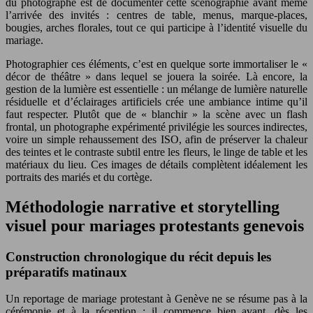
du photographe est de documenter cette scénographie avant même
l’arrivée des invités : centres de table, menus, marque-places,
bougies, arches florales, tout ce qui participe à l’identité visuelle du
mariage.
Photographier ces éléments, c’est en quelque sorte immortaliser le «
décor de théâtre » dans lequel se jouera la soirée. Là encore, la
gestion de la lumière est essentielle : un mélange de lumière naturelle
résiduelle et d’éclairages artificiels crée une ambiance intime qu’il
faut respecter. Plutôt que de « blanchir » la scène avec un flash
frontal, un photographe expérimenté privilégie les sources indirectes,
voire un simple rehaussement des ISO, afin de préserver la chaleur
des teintes et le contraste subtil entre les fleurs, le linge de table et les
matériaux du lieu. Ces images de détails complètent idéalement les
portraits des mariés et du cortège.
Méthodologie narrative et storytelling
visuel pour mariages protestants genevois
Construction chronologique du récit depuis les
préparatifs matinaux
Un reportage de mariage protestant à Genève ne se résume pas à la
cérémonie et à la réception : il commence bien avant, dès les