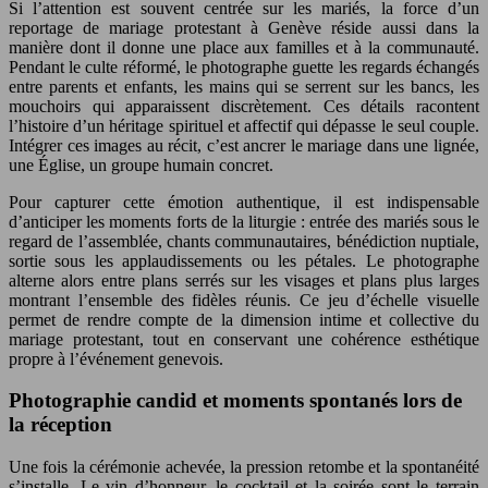
Si l’attention est souvent centrée sur les mariés, la force d’un
reportage de mariage protestant à Genève réside aussi dans la
manière dont il donne une place aux familles et à la communauté.
Pendant le culte réformé, le photographe guette les regards échangés
entre parents et enfants, les mains qui se serrent sur les bancs, les
mouchoirs qui apparaissent discrètement. Ces détails racontent
l’histoire d’un héritage spirituel et affectif qui dépasse le seul couple.
Intégrer ces images au récit, c’est ancrer le mariage dans une lignée,
une Église, un groupe humain concret.
Pour capturer cette émotion authentique, il est indispensable
d’anticiper les moments forts de la liturgie : entrée des mariés sous le
regard de l’assemblée, chants communautaires, bénédiction nuptiale,
sortie sous les applaudissements ou les pétales. Le photographe
alterne alors entre plans serrés sur les visages et plans plus larges
montrant l’ensemble des fidèles réunis. Ce jeu d’échelle visuelle
permet de rendre compte de la dimension intime et collective du
mariage protestant, tout en conservant une cohérence esthétique
propre à l’événement genevois.
Photographie candid et moments spontanés lors de
la réception
Une fois la cérémonie achevée, la pression retombe et la spontanéité
s’installe. Le vin d’honneur, le cocktail et la soirée sont le terrain