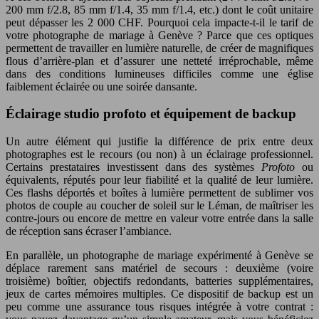
200 mm f/2.8, 85 mm f/1.4, 35 mm f/1.4, etc.) dont le coût unitaire
peut dépasser les 2 000 CHF. Pourquoi cela impacte-t-il le tarif de
votre photographe de mariage à Genève ? Parce que ces optiques
permettent de travailler en lumière naturelle, de créer de magnifiques
flous d’arrière-plan et d’assurer une netteté irréprochable, même
dans des conditions lumineuses difficiles comme une église
faiblement éclairée ou une soirée dansante.
Éclairage studio profoto et équipement de backup
Un autre élément qui justifie la différence de prix entre deux
photographes est le recours (ou non) à un éclairage professionnel.
Certains prestataires investissent dans des systèmes
Profoto
ou
équivalents, réputés pour leur fiabilité et la qualité de leur lumière.
Ces flashs déportés et boîtes à lumière permettent de sublimer vos
photos de couple au coucher de soleil sur le Léman, de maîtriser les
contre-jours ou encore de mettre en valeur votre entrée dans la salle
de réception sans écraser l’ambiance.
En parallèle, un photographe de mariage expérimenté à Genève se
déplace rarement sans matériel de secours : deuxième (voire
troisième) boîtier, objectifs redondants, batteries supplémentaires,
jeux de cartes mémoires multiples. Ce dispositif de backup est un
peu comme une assurance tous risques intégrée à votre contrat :