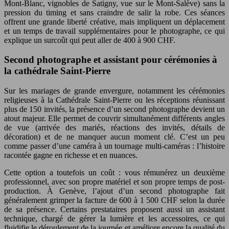
Mont-Blanc, vignobles de Satigny, vue sur le Mont-Salève) sans la
pression du timing et sans craindre de salir la robe. Ces séances
offrent une grande liberté créative, mais impliquent un déplacement
et un temps de travail supplémentaires pour le photographe, ce qui
explique un surcoût qui peut aller de 400 à 900 CHF.
Second photographe et assistant pour cérémonies à
la cathédrale Saint-Pierre
Sur les mariages de grande envergure, notamment les cérémonies
religieuses à la Cathédrale Saint-Pierre ou les réceptions réunissant
plus de 150 invités, la présence d’un second photographe devient un
atout majeur. Elle permet de couvrir simultanément différents angles
de vue (arrivée des mariés, réactions des invités, détails de
décoration) et de ne manquer aucun moment clé. C’est un peu
comme passer d’une caméra à un tournage multi-caméras : l’histoire
racontée gagne en richesse et en nuances.
Cette option a toutefois un coût : vous rémunérez un deuxième
professionnel, avec son propre matériel et son propre temps de post-
production. À Genève, l’ajout d’un second photographe fait
généralement grimper la facture de 600 à 1 500 CHF selon la durée
de sa présence. Certains prestataires proposent aussi un assistant
technique, chargé de gérer la lumière et les accessoires, ce qui
fluidifie le déroulement de la journée et améliore encore la qualité du