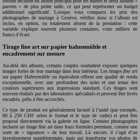
forfaits incluent un album principal pour les mariés et deux albums «
parents » de plus petite taille, ce qui peut représenter un budget
additionnel significatif. Lorsque vous comparez les prix des
photographes de mariage à Genève, vérifiez donc si l’album est
inclus, en option, ou totalement absent de la prestation : cette
variable explique souvent plusieurs centaines, voire milliers de
francs d’écart.
Tirage fine art sur papier hahnemühle et
encadrement sur mesure
Au-delà des albums, certains couples souhaitent exposer quelques
images fortes de leur mariage dans leur intérieur. Les tirages
fine art
sur papier
Hahnemühle
ou équivalent offrent une qualité de rendu
exceptionnelle, avec une profondeur des noirs et une tenue des
couleurs supérieures aux impressions standard. Ces tirages sont
souvent réalisés par des laboratoires spécialisés et peuvent être livrés
encadrés, prêts à être accrochés.
Ce type de produit est généralement facturé à l’unité (par exemple,
80 à 250 CHF selon le format et le type de cadre) et peut être
proposé directement via la galerie en ligne. Certains photographes
incluent un tirage fine art dans leurs formules premium, comme une
sorte de « signature » de leur travail. Là encore, il s’agit d’un
investissement supplémentaire, mais qui transforme vos photos de