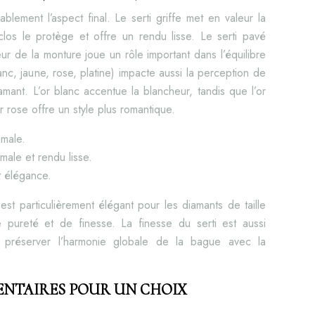
lement l’aspect final. Le serti griffe met en valeur la
 clos le protège et offre un rendu lisse. Le serti pavé
eur de la monture joue un rôle important dans l’équilibre
anc, jaune, rose, platine) impacte aussi la perception de
diamant. L’or blanc accentue la blancheur, tandis que l’or
r rose offre un style plus romantique.
imale.
imale et rendu lisse.
t élégance.
 est particulièrement élégant pour les diamants de taille
e pureté et de finesse. La finesse du serti est aussi
r préserver l’harmonie globale de la bague avec la
ENTAIRES POUR UN CHOIX