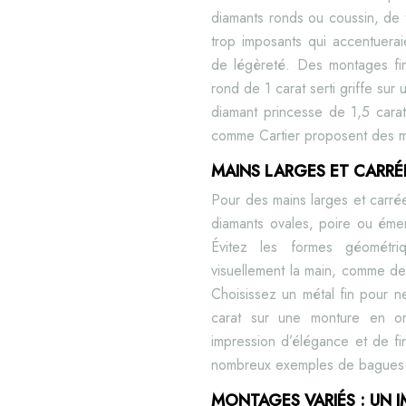
diamants ronds ou coussin, de ta
trop imposants qui accentueraie
de légèreté. Des montages fins
rond de 1 carat serti griffe su
diamant princesse de 1,5 car
comme Cartier proposent des m
MAINS LARGES ET CARRÉE
Pour des mains larges et carrée
diamants ovales, poire ou émer
Évitez les formes géométri
visuellement la main, comme de
Choisissez un métal fin pour 
carat sur une monture en or
impression d’élégance et de fi
nombreux exemples de bagues q
MONTAGES VARIÉS : UN I