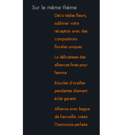
Sur le même thème
Déco tables fleurs,
sublimer votre
réception avec des
compositions
florales uniques
La délicatesse des
alliances fines pour
femme
Boucles d’oreilles
pendantes diamant:
éclat garanti
Alliance avec bague
de fiancaille: créez
l’harmonie parfaite