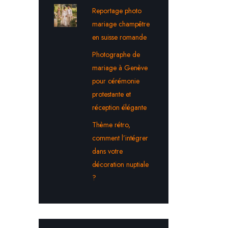
Reportage photo
mariage champêtre
en suisse romande
Photographe de
mariage à Genève
pour cérémonie
protestante et
réception élégante
Thème rétro,
comment l’intégrer
dans votre
décoration nuptiale
?