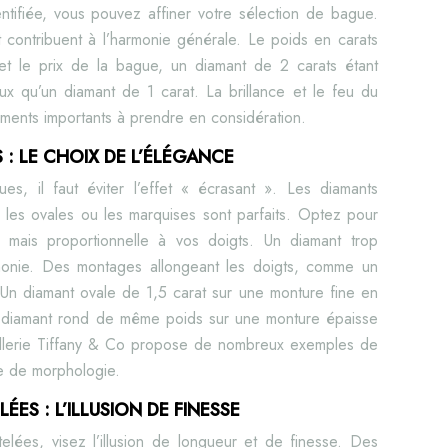
ntifiée, vous pouvez affiner votre sélection de bague.
t contribuent à l’harmonie générale. Le poids en carats
e et le prix de la bague, un diamant de 2 carats étant
x qu’un diamant de 1 carat. La brillance et le feu du
ments importants à prendre en considération.
 : LE CHOIX DE L’ÉLÉGANCE
es, il faut éviter l’effet « écrasant ». Les diamants
les ovales ou les marquises sont parfaits. Optez pour
 mais proportionnelle à vos doigts. Un diamant trop
armonie. Des montages allongeant les doigts, comme un
t. Un diamant ovale de 1,5 carat sur une monture fine en
un diamant rond de même poids sur une monture épaisse
illerie Tiffany & Co propose de nombreux exemples de
e de morphologie.
ES : L’ILLUSION DE FINESSE
lées, visez l’illusion de longueur et de finesse. Des