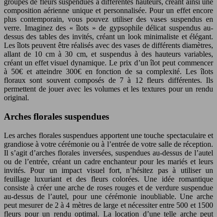
groupes de fleurs suspendues à différentes hauteurs, créant ainsi une
composition aérienne unique et personnalisée. Pour un effet encore
plus contemporain, vous pouvez utiliser des vases suspendus en
verre. Imaginez des « îlots » de gypsophile délicat suspendus au-
dessus des tables des invités, créant un look minimaliste et élégant.
Les îlots peuvent être réalisés avec des vases de différents diamètres,
allant de 10 cm à 30 cm, et suspendus à des hauteurs variables,
créant un effet visuel dynamique. Le prix d’un îlot peut commencer
à 50€ et atteindre 300€ en fonction de sa complexité. Les îlots
floraux sont souvent composés de 7 à 12 fleurs différentes. Ils
permettent de jouer avec les volumes et les textures pour un rendu
original.
Arches florales suspendues
Les arches florales suspendues apportent une touche spectaculaire et
grandiose à votre cérémonie ou à l’entrée de votre salle de réception.
Il s’agit d’arches florales inversées, suspendues au-dessus de l’autel
ou de l’entrée, créant un cadre enchanteur pour les mariés et leurs
invités. Pour un impact visuel fort, n’hésitez pas à utiliser un
feuillage luxuriant et des fleurs colorées. Une idée romantique
consiste à créer une arche de roses rouges et de verdure suspendue
au-dessus de l’autel, pour une cérémonie inoubliable. Une arche
peut mesurer de 2 à 4 mètres de large et nécessiter entre 500 et 1500
fleurs pour un rendu optimal. La location d’une telle arche peut