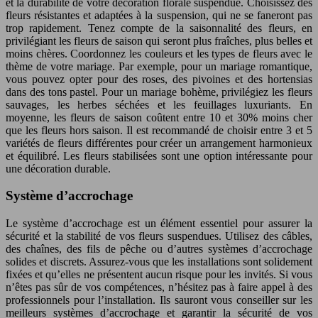
et la durabilité de votre décoration florale suspendue. Choisissez des
fleurs résistantes et adaptées à la suspension, qui ne se faneront pas
trop rapidement. Tenez compte de la saisonnalité des fleurs, en
privilégiant les fleurs de saison qui seront plus fraîches, plus belles et
moins chères. Coordonnez les couleurs et les types de fleurs avec le
thème de votre mariage. Par exemple, pour un mariage romantique,
vous pouvez opter pour des roses, des pivoines et des hortensias
dans des tons pastel. Pour un mariage bohème, privilégiez les fleurs
sauvages, les herbes séchées et les feuillages luxuriants. En
moyenne, les fleurs de saison coûtent entre 10 et 30% moins cher
que les fleurs hors saison. Il est recommandé de choisir entre 3 et 5
variétés de fleurs différentes pour créer un arrangement harmonieux
et équilibré. Les fleurs stabilisées sont une option intéressante pour
une décoration durable.
Système d’accrochage
Le système d’accrochage est un élément essentiel pour assurer la
sécurité et la stabilité de vos fleurs suspendues. Utilisez des câbles,
des chaînes, des fils de pêche ou d’autres systèmes d’accrochage
solides et discrets. Assurez-vous que les installations sont solidement
fixées et qu’elles ne présentent aucun risque pour les invités. Si vous
n’êtes pas sûr de vos compétences, n’hésitez pas à faire appel à des
professionnels pour l’installation. Ils sauront vous conseiller sur les
meilleurs systèmes d’accrochage et garantir la sécurité de vos