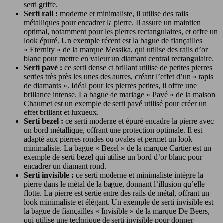
serti griffe.
Serti rail :
moderne et minimaliste, il utilise des rails
métalliques pour encadrer la pierre. Il assure un maintien
optimal, notamment pour les pierres rectangulaires, et offre un
look épuré. Un exemple récent est la bague de fiançailles
« Eternity » de la marque Messika, qui utilise des rails d’or
blanc pour mettre en valeur un diamant central rectangulaire.
Serti pavé :
ce serti dense et brillant utilise de petites pierres
serties très près les unes des autres, créant l’effet d’un « tapis
de diamants ». Idéal pour les pierres petites, il offre une
brillance intense. La bague de mariage « Pavé » de la maison
Chaumet est un exemple de serti pavé utilisé pour créer un
effet brillant et luxueux.
Serti bezel :
ce serti moderne et épuré encadre la pierre avec
un bord métallique, offrant une protection optimale. Il est
adapté aux pierres rondes ou ovales et permet un look
minimaliste. La bague « Bezel » de la marque Cartier est un
exemple de serti bezel qui utilise un bord d’or blanc pour
encadrer un diamant rond.
Serti invisible :
ce serti moderne et minimaliste intègre la
pierre dans le métal de la bague, donnant l’illusion qu’elle
flotte. La pierre est sertie entre des rails de métal, offrant un
look minimaliste et élégant. Un exemple de serti invisible est
la bague de fiançailles « Invisible » de la marque De Beers,
qui utilise une technique de serti invisible pour donner