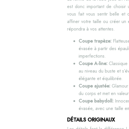
est donc important de choisir
vous fait vous sentir belle et
affiner votre taille ou créer u
répondra à vos attentes.
Coupe trapèze:
Flatteus
évasée à partir des épaule
imperfections.
Coupe A-line:
Classique 
au niveau du buste et s’é
élégante et équilibrée.
Coupe ajustée:
Glamour 
du corps et met en valeur 
Coupe babydoll:
Innocen
évasée, avec une taille em
DÉTAILS ORIGINAUX
Les détails font la différence 