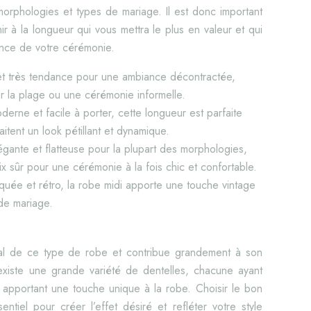
 morphologies et types de mariage. Il est donc important
r à la longueur qui vous mettra le plus en valeur et qui
ance de votre cérémonie.
t très tendance pour une ambiance décontractée,
r la plage ou une cérémonie informelle.
derne et facile à porter, cette longueur est parfaite
itent un look pétillant et dynamique.
égante et flatteuse pour la plupart des morphologies,
ix sûr pour une cérémonie à la fois chic et confortable.
iquée et rétro, la robe midi apporte une touche vintage
de mariage.
tral de ce type de robe et contribue grandement à son
existe une grande variété de dentelles, chacune ayant
t apportant une touche unique à la robe. Choisir le bon
ntiel pour créer l’effet désiré et refléter votre style