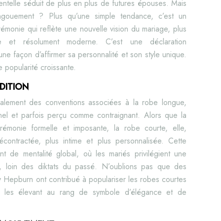
ntelle séduit de plus en plus de futures épouses. Mais
engouement ? Plus qu’une simple tendance, c’est un
érémonie qui reflète une nouvelle vision du mariage, plus
ble et résolument moderne. C’est une déclaration
ne façon d’affirmer sa personnalité et son style unique.
 popularité croissante.
DITION
calement des conventions associées à la robe longue,
nel et parfois perçu comme contraignant. Alors que la
monie formelle et imposante, la robe courte, elle,
ontractée, plus intime et plus personnalisée. Cette
t de mentalité global, où les mariés privilégient une
e, loin des diktats du passé. N’oublions pas que des
epburn ont contribué à populariser les robes courtes
s, les élevant au rang de symbole d’élégance et de