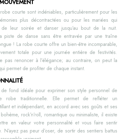
E MOUVEMENT
robe courte sont indéniables, particulièrement pour les
rémonies plus décontractées ou pour les mariées qui
t de leur soirée et danser jusqu’au bout de la nuit.
 la piste de danse sans être entravée par une traîne
ongue ! La robe courte offre un bien-être incomparable,
vement totale pour une journée entière de festivités.
ie pas renoncer à l’élégance; au contraire, on peut la
qui permet de profiter de chaque instant.
ONNALITÉ
e de fond idéale pour exprimer son style personnel de
e robe traditionnelle. Elle permet de refléter un
llant et indépendant, en accord avec ses goûts et ses
ohème, rock’n’roll, romantique ou minimaliste, il existe
tre en valeur votre personnalité et vous faire sentir
. N’ayez pas peur d’oser, de sortir des sentiers battus
 ressemble vraiment.