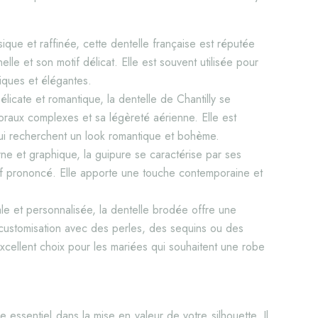
sique et raffinée, cette dentelle française est réputée
elle et son motif délicat. Elle est souvent utilisée pour
iques et élégantes.
élicate et romantique, la dentelle de Chantilly se
loraux complexes et sa légèreté aérienne. Elle est
qui recherchent un look romantique et bohème.
e et graphique, la guipure se caractérise par ses
ief prononcé. Elle apporte une touche contemporaine et
ale et personnalisée, la dentelle brodée offre une
de customisation avec des perles, des sequins ou des
excellent choix pour les mariées qui souhaitent une robe
 essentiel dans la mise en valeur de votre silhouette. Il