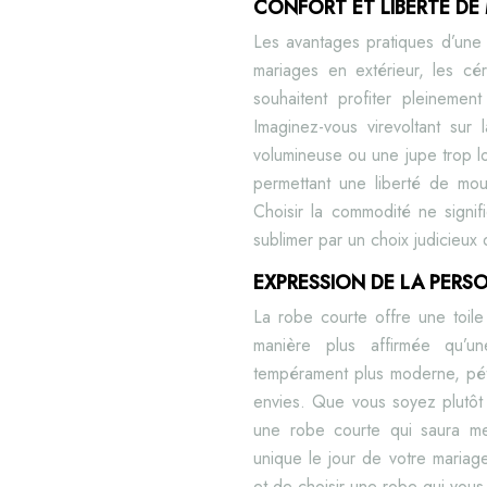
CONFORT ET LIBERTÉ D
Les avantages pratiques d’une 
mariages en extérieur, les cé
souhaitent profiter pleinemen
Imaginez-vous virevoltant sur
volumineuse ou une jupe trop l
permettant une liberté de mou
Choisir la commodité ne signif
sublimer par un choix judicieux 
EXPRESSION DE LA PERS
La robe courte offre une toil
manière plus affirmée qu’un
tempérament plus moderne, péti
envies. Que vous soyez plutôt b
une robe courte qui saura met
unique le jour de votre mariage
et de choisir une robe qui vous