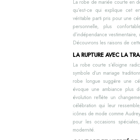
La robe de mariée courte en de
qu’est-ce qui explique cet 
véritable parti pris pour une c
personnelle, plus conforta
d’indépendance vestimentaire, u
Découvrons les raisons de cette
LA RUPTURE AVEC LA TRA
La robe courte s’éloigne radi
symbole d’un mariage tradition
robe longue suggère une céré
évoque une ambiance plus déc
évolution reflète un changemen
célébration qui leur ressembl
icônes de mode comme Audrey H
pour les occasions spéciale
modernité.