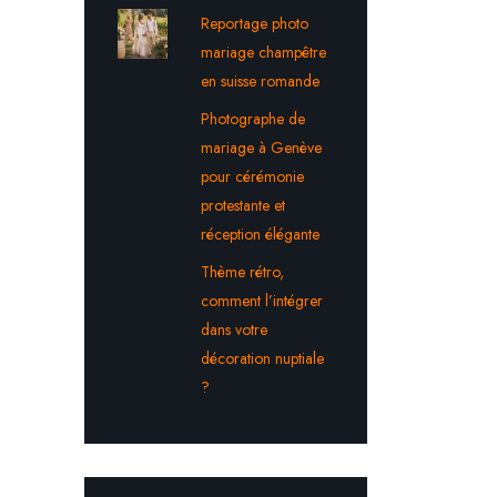
Reportage photo
mariage champêtre
en suisse romande
Photographe de
mariage à Genève
pour cérémonie
protestante et
réception élégante
Thème rétro,
comment l’intégrer
dans votre
décoration nuptiale
?