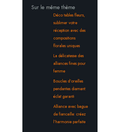
Sur le même thème
Déco tables fleurs,
sublimer votre
réception avec des
compositions
florales uniques
La délicatesse des
alliances fines pour
femme
Boucles d’oreilles
pendantes diamant:
éclat garanti
Alliance avec bague
de fiancaille: créez
l’harmonie parfaite