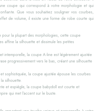
 une coupe qui correspond à votre morphologie et qui
 confiante. Que vous souhaitiez souligner vos courbes,
n effet de volume, il existe une forme de robe courte qui
e pour la plupart des morphologies, cette coupe
s affine la silhouette et dissimule les petites
et intemporelle, la coupe A-line est légèrement ajustée
vase progressivement vers le bas, créant une silhouette
et sophistiquée, la coupe ajustée épouse les courbes
la silhouette.
te et espiègle, la coupe babydoll est courte et
pire qui met l’accent sur le buste.
! Ils apportent une touche unique et personnelle à votre