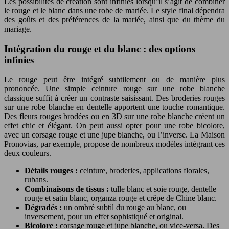
Les possibilités de création sont infinies lorsqu’il s’agit de combiner
le rouge et le blanc dans une robe de mariée. Le style final dépendra
des goûts et des préférences de la mariée, ainsi que du thème du
mariage.
Intégration du rouge et du blanc : des options
infinies
Le rouge peut être intégré subtilement ou de manière plus
prononcée. Une simple ceinture rouge sur une robe blanche
classique suffit à créer un contraste saisissant. Des broderies rouges
sur une robe blanche en dentelle apportent une touche romantique.
Des fleurs rouges brodées ou en 3D sur une robe blanche créent un
effet chic et élégant. On peut aussi opter pour une robe bicolore,
avec un corsage rouge et une jupe blanche, ou l’inverse. La Maison
Pronovias, par exemple, propose de nombreux modèles intégrant ces
deux couleurs.
Détails rouges :
ceinture, broderies, applications florales,
rubans.
Combinaisons de tissus :
tulle blanc et soie rouge, dentelle
rouge et satin blanc, organza rouge et crêpe de Chine blanc.
Dégradés :
un ombré subtil du rouge au blanc, ou
inversement, pour un effet sophistiqué et original.
Bicolore :
corsage rouge et jupe blanche, ou vice-versa. Des